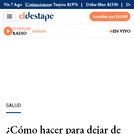
 Oficial
Vie 7 Ago
$1520
Cotizaciones
Dólar Tarjeta
$1976
Dólar Blue
$1530
Dólar 
Suscribite por $10.000
EL DESTAPE
EN VIVO
RADIO
SALUD
¿Cómo hacer para dejar de