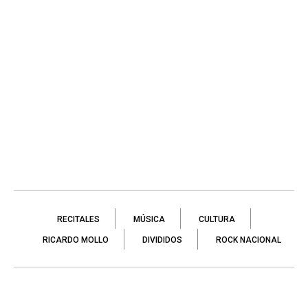
RECITALES
MÚSICA
CULTURA
RICARDO MOLLO
DIVIDIDOS
ROCK NACIONAL