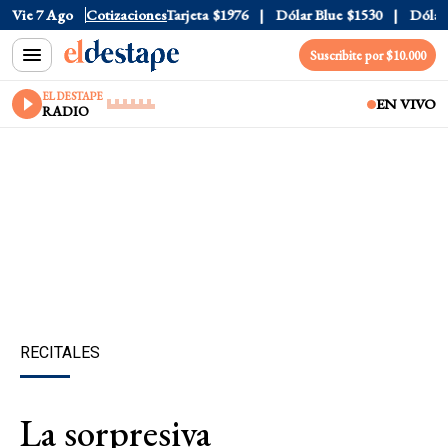
ficial
Vie 7 Ago
$1520
Cotizaciones
Dólar Tarjeta
$1976
Dólar Blue
$1530
Dólar C
Suscribite por $10.000
EL DESTAPE
EN VIVO
RADIO
RECITALES
La sorpresiva