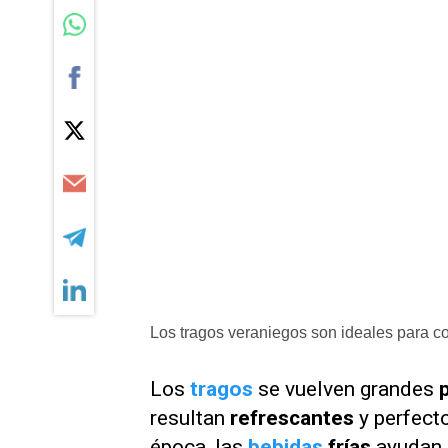
Los tragos veraniegos son ideales para co
Los
tragos
se vuelven grandes
resultan
refrescantes
y perfect
época, las
bebidas
frías
ayudan a