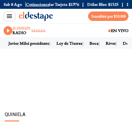
r Oficial
Sab 8 Ago
$1520
Cotizaciones
Dólar Tarjeta
$1976
Dólar Blue
$1525
Dólar
Suscribite por $10.000
EL DESTAPE
EN VIVO
RADIO
Javier Milei presidente
Ley de Tierras
Boca
River
Dólar 
QUINIELA