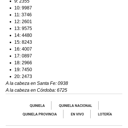
9: 2355
10: 9987
11: 3746
12: 2601
13: 9575
14: 4480
15: 8243
16: 4007
17: 0897
18: 2966
19: 7450
20: 2473
A la cabeza en Santa Fe: 0938
A la cabeza en Córdoba: 6725
QUINIELA
QUINIELA NACIONAL
QUINIELA PROVINCIA
EN VIVO
LOTERÍA