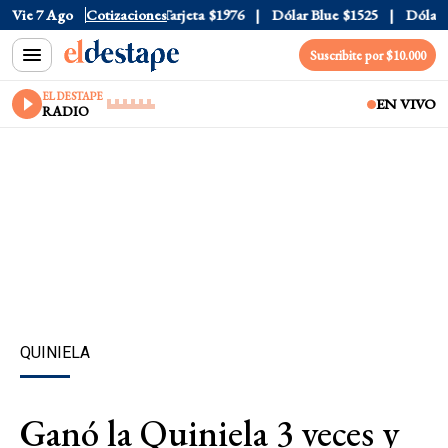
ficial
Vie 7 Ago
$1520
Cotizaciones
Dólar Tarjeta
$1976
Dólar Blue
$1525
Dólar CC
Suscribite por $10.000
EL DESTAPE
EN VIVO
RADIO
QUINIELA
Ganó la Quiniela 3 veces y