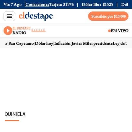
ficial
Vie 7 Ago
$1520
Cotizaciones
Dólar Tarjeta
$1976
Dólar Blue
$1525
Dólar CC
Suscribite por $10.000
EL DESTAPE
EN VIVO
RADIO
ras
San Cayetano
Dólar hoy
Inflación
Javier Milei presidente
Ley de Tierr
QUINIELA