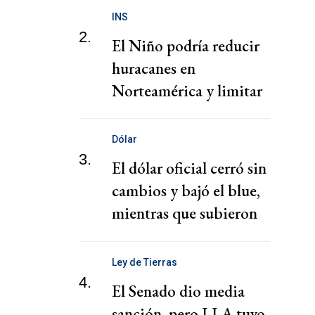
de migrantes
INS
2.
El Niño podría reducir
huracanes en
Norteamérica y limitar
pérdidas, dice el CEO de
Zurich
Dólar
3.
El dólar oficial cerró sin
cambios y bajó el blue,
mientras que subieron
los financieros
Ley de Tierras
4.
El Senado dio media
sanción, pero LLA tuvo