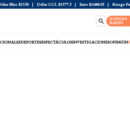
r Blue
$1530
Dólar CCL
$1577.3
Euro
$1688.03
Riesgo País
4
EL DESTAPE
RADIO
CIONALES
DEPORTES
ESPECTÁCULOS
INVESTIGACIONES
OPINIÓN