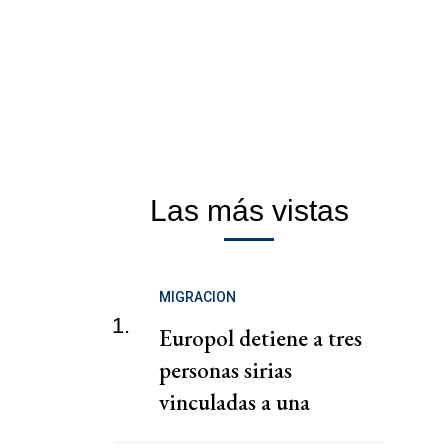
Las más vistas
MIGRACION
1.
Europol detiene a tres
personas sirias
vinculadas a una
presunta red de tráfico