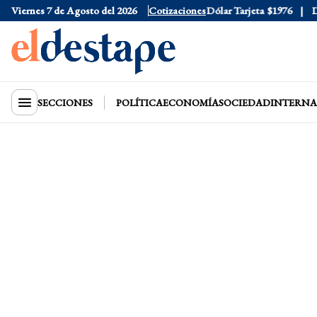
Viernes 7 de Agosto del 2026
Dólar Oficial
$1520
Cotizaciones
Dólar Tarjeta
$1976
Dóla
SECCIONES
POLÍTICA
ECONOMÍA
SOCIEDAD
INTERNA