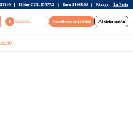
30
Dólar CCL
$1577.3
Euro
$1688.03
Riesgo País
408
La Feria
Suscribite por $10.000
Iniciar sesión
RADIO