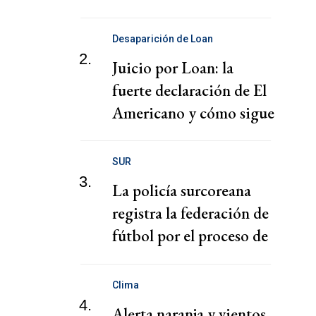
puertos
Desaparición de Loan
2.
Juicio por Loan: la
fuerte declaración de El
Americano y cómo sigue
el juicio
SUR
3.
La policía surcoreana
registra la federación de
fútbol por el proceso de
nombramiento de Hong
Clima
4.
Alerta naranja y vientos