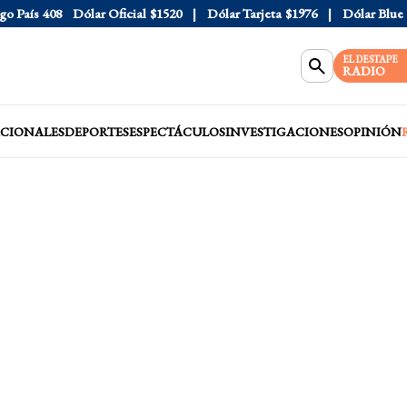
País
408
Dólar Oficial
$1520
Dólar Tarjeta
$1976
Dólar Blue
$15
EL DESTAPE
RADIO
CIONALES
DEPORTES
ESPECTÁCULOS
INVESTIGACIONES
OPINIÓN