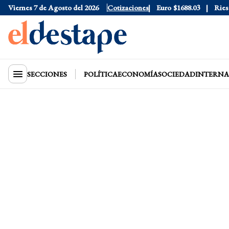
Dólar Blue
Viernes 7 de Agosto del 2026
$1530
Dólar CCL
Cotizaciones
$1577.3
Euro
$1688.03
Riesgo 
SECCIONES
POLÍTICA
ECONOMÍA
SOCIEDAD
INTERNA