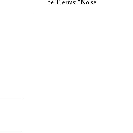
de Tierras: "No se
venden"