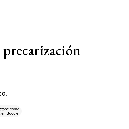
 precarización
eo.