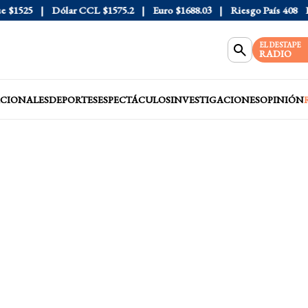
1525
Dólar CCL
$1575.2
Euro
$1688.03
Riesgo País
408
Dóla
EL DESTAPE
RADIO
CIONALES
DEPORTES
ESPECTÁCULOS
INVESTIGACIONES
OPINIÓN