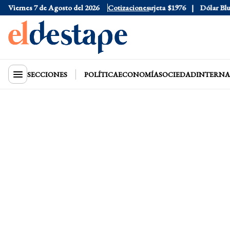
Viernes 7 de Agosto del 2026
Dólar Oficial
$1520
Cotizaciones
Dólar Tarjeta
$1976
Dólar Blue
$
SECCIONES
POLÍTICA
ECONOMÍA
SOCIEDAD
INTERNA