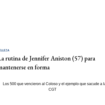
ELLEZA
La rutina de Jennifer Aniston (57) para
mantenerse en forma