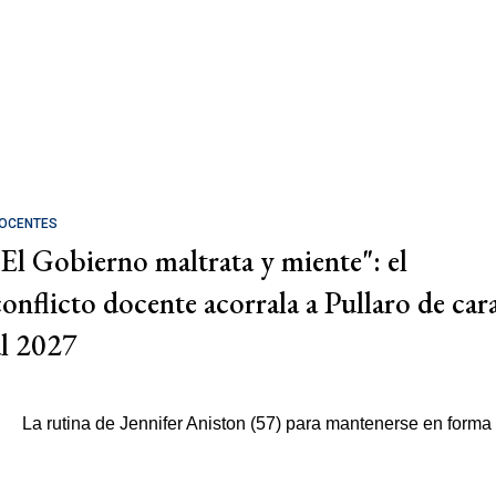
OCENTES
"El Gobierno maltrata y miente": el
conflicto docente acorrala a Pullaro de car
al 2027