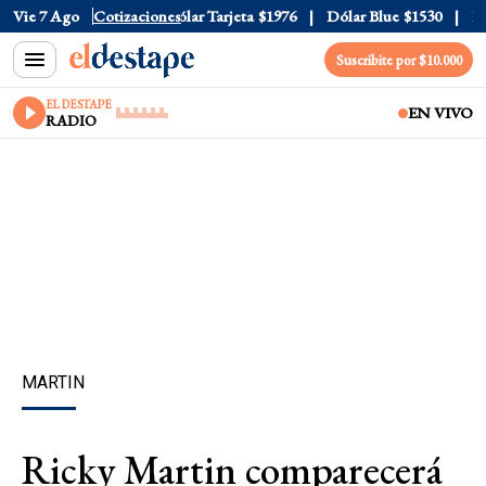
lar Oficial
Vie 7 Ago
$1520
Cotizaciones
Dólar Tarjeta
$1976
Dólar Blue
$1530
Dól
Suscribite por $10.000
EL DESTAPE
EN VIVO
RADIO
MARTIN
Ricky Martin comparecerá