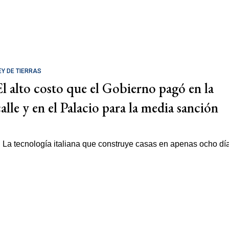
EY DE TIERRAS
El alto costo que el Gobierno pagó en la
calle y en el Palacio para la media sanción