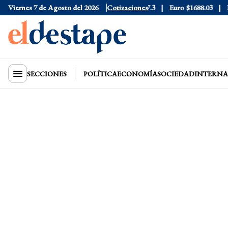
6
Viernes 7 de Agosto del 2026
Dólar Blue
$1530
Dólar CCL
Cotizaciones
$1577.3
Euro
$1688.03
Rie
SECCIONES
POLÍTICA
ECONOMÍA
SOCIEDAD
INTERNA