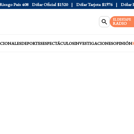
sgo País
408
Dólar Oficial
$1520
Dólar Tarjeta
$1976
Dólar Blue
EL DESTAPE
RADIO
CIONALES
DEPORTES
ESPECTÁCULOS
INVESTIGACIONES
OPINIÓN