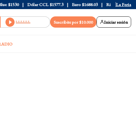
$1530
Dólar CCL
$1577.3
Euro
$1688.03
Riesgo País
La Feria
408
Suscribite por $10.000
Iniciar sesión
RADIO