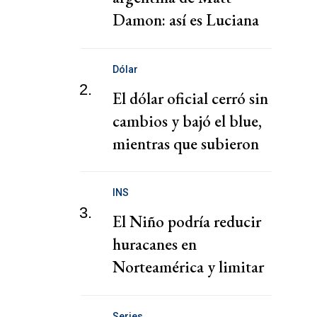
Damon: así es Luciana
Barroso
Dólar
2.
El dólar oficial cerró sin
cambios y bajó el blue,
mientras que subieron
los financieros
INS
3.
El Niño podría reducir
huracanes en
Norteamérica y limitar
pérdidas, dice el CEO de
Zurich
Series