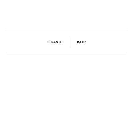
L-GANTE
#ATR