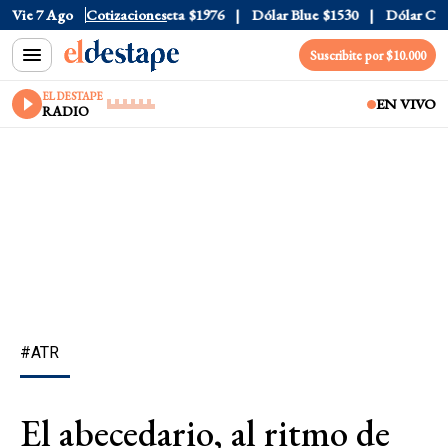
ial
Vie 7 Ago
$1520
Dólar Tarjeta
Cotizaciones
$1976
Dólar Blue
$1530
Dólar CCL
$
Suscribite por $10.000
EL DESTAPE
EN VIVO
RADIO
#ATR
El abecedario, al ritmo de