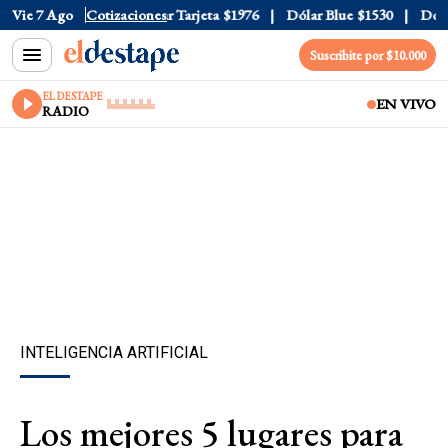
 Oficial
Vie 7 Ago
$1520
Cotizaciones
Dólar Tarjeta
$1976
Dólar Blue
$1530
Dólar 
Suscribite por $10.000
EL DESTAPE
EN VIVO
RADIO
INTELIGENCIA ARTIFICIAL
Los mejores 5 lugares para