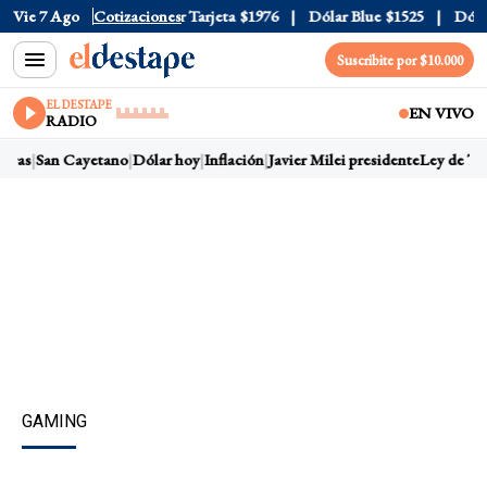
 Oficial
Vie 7 Ago
$1520
Cotizaciones
Dólar Tarjeta
$1976
Dólar Blue
$1525
Dólar 
Suscribite por $10.000
EL DESTAPE
EN VIVO
RADIO
rras
San Cayetano
Dólar hoy
Inflación
Javier Milei presidente
Ley de Tier
GAMING