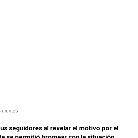
 dientes
us seguidores al revelar el motivo por el
ta se permitió bromear con la situación
.