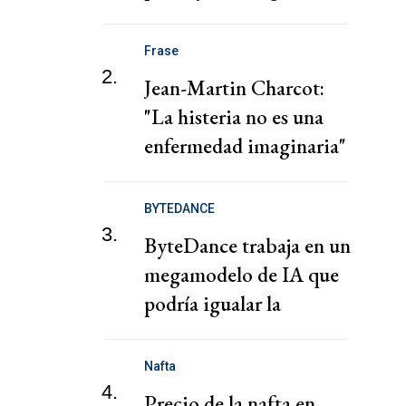
tablero de Medio
Oriente
Frase
2.
Jean-Martin Charcot:
"La histeria no es una
enfermedad imaginaria"
BYTEDANCE
3.
ByteDance trabaja en un
megamodelo de IA que
podría igualar la
potencia de Mythos,
según el FT
Nafta
4.
Precio de la nafta en