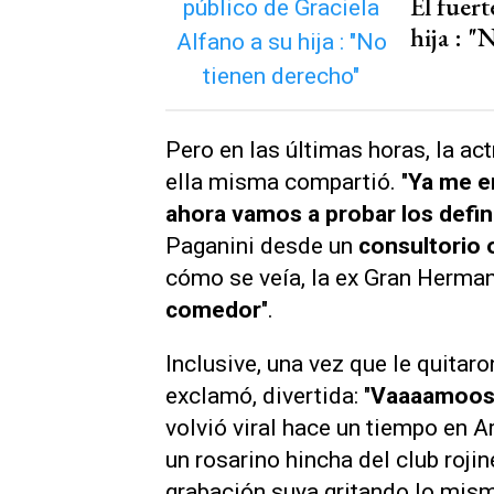
El fuert
hija : 
Pero en las últimas horas, la act
ella misma compartió. "
Ya me e
ahora vamos a probar los defin
Paganini desde un
consultorio 
cómo se veía, la ex
Gran Herma
comedor
".
Inclusive, una vez que le quitaro
exclamó, divertida: "
Vaaaamoos 
volvió viral hace un tiempo en 
un rosarino hincha del club rojin
grabación suya gritando lo mis