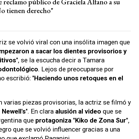
e reclamo público de Graciela Alfano a su
"No tienen derecho"
riz se volvió viral con una insólita imagen que
mpezaron a sacar los dientes provisorios y
itivos
", se la escucha decir a Tamara
odontológico
. Lejos de preocuparse por
no
escribió: "
Haciendo unos retoques en el
n varias piezas provisorias, la actriz se filmó y
Newell's
". En clara
alusión al video
que se
Argentina que
protagoniza "Kiko de Zona Sur"
,
egro que se volvió influencer gracias a una
mo que exclamó Paganini.