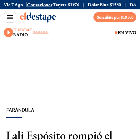
Oficial
Vie 7 Ago
$1520
Cotizaciones
Dólar Tarjeta
$1976
Dólar Blue
$1530
Dólar C
Suscribite por $10.000
EL DESTAPE
EN VIVO
RADIO
FARÁNDULA
Lali Espósito rompió el