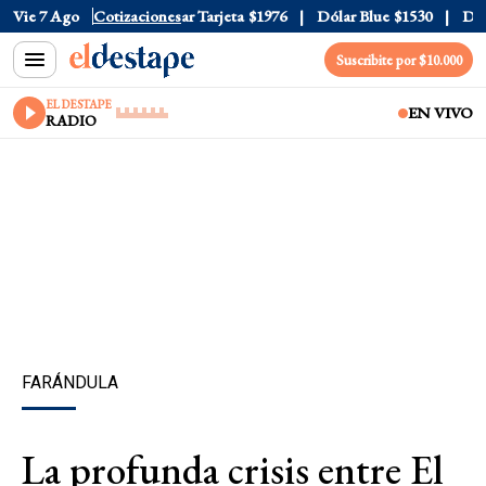
r Oficial
Vie 7 Ago
$1520
Cotizaciones
Dólar Tarjeta
$1976
Dólar Blue
$1530
Dólar
Suscribite por $10.000
EL DESTAPE
EN VIVO
RADIO
FARÁNDULA
La profunda crisis entre El