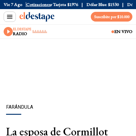
 Oficial
Vie 7 Ago
$1520
Cotizaciones
Dólar Tarjeta
$1976
Dólar Blue
$1530
Dólar 
Suscribite por $10.000
EL DESTAPE
EN VIVO
RADIO
FARÁNDULA
La esposa de Cormillot