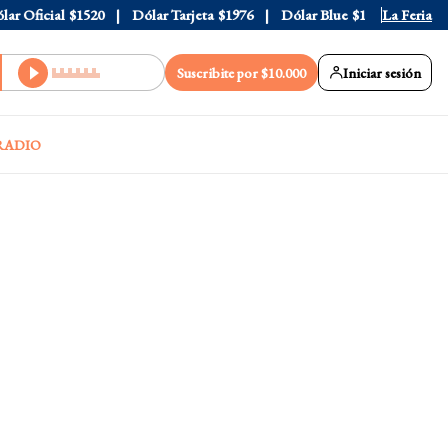
Oficial
$1520
Dólar Tarjeta
$1976
Dólar Blue
$1530
La Feria
Dólar C
Suscribite por $10.000
Iniciar sesión
RADIO