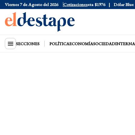
Viernes 7 de Agosto del 2026
Dólar Oficial
$1520
Dólar Tarjeta
Cotizaciones
$1976
Dólar Blue
$15
SECCIONES
POLÍTICA
ECONOMÍA
SOCIEDAD
INTERNA