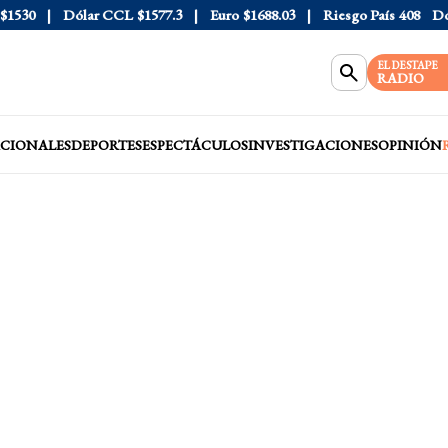
30
Dólar CCL
$1577.3
Euro
$1688.03
Riesgo País
408
Dólar 
EL DESTAPE
RADIO
CIONALES
DEPORTES
ESPECTÁCULOS
INVESTIGACIONES
OPINIÓN