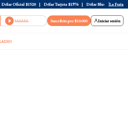
lar Oficial
$1520
Dólar Tarjeta
$1976
Dólar Blue
$1530
La Feria
Dóla
Suscribite por $10.000
Iniciar sesión
RADIO