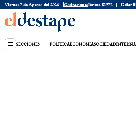
Viernes 7 de Agosto del 2026
Dólar Oficial
$1520
Cotizaciones
Dólar Tarjeta
$1976
Dólar Blue
SECCIONES
POLÍTICA
ECONOMÍA
SOCIEDAD
INTERNA