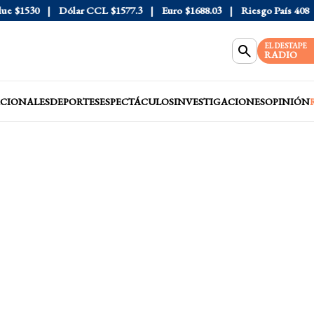
$1530
Dólar CCL
$1577.3
Euro
$1688.03
Riesgo País
408
Dó
EL DESTAPE
RADIO
CIONALES
DEPORTES
ESPECTÁCULOS
INVESTIGACIONES
OPINIÓN