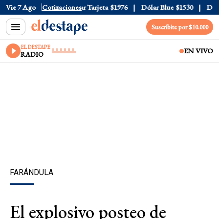
r Oficial
Vie 7 Ago
$1520
Cotizaciones
Dólar Tarjeta
$1976
Dólar Blue
$1530
Dólar
Suscribite por $10.000
EL DESTAPE
EN VIVO
RADIO
FARÁNDULA
El explosivo posteo de