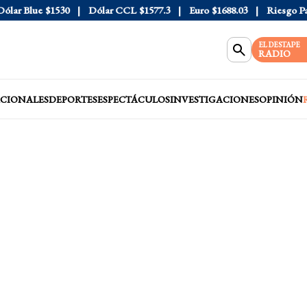
r Blue
$1530
Dólar CCL
$1577.3
Euro
$1688.03
Riesgo País
EL DESTAPE
RADIO
CIONALES
DEPORTES
ESPECTÁCULOS
INVESTIGACIONES
OPINIÓN