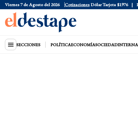
Viernes 7 de Agosto del 2026
Dólar Oficial
$1520
Cotizaciones
Dólar Tarjeta
$1976
Dóla
SECCIONES
POLÍTICA
ECONOMÍA
SOCIEDAD
INTERNA