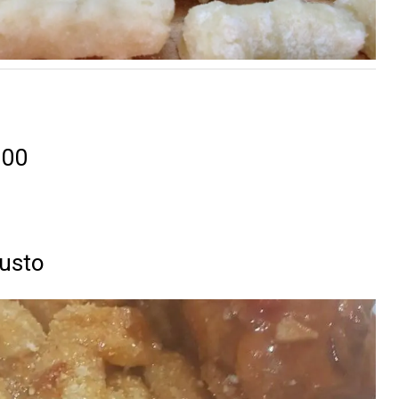
000
gusto