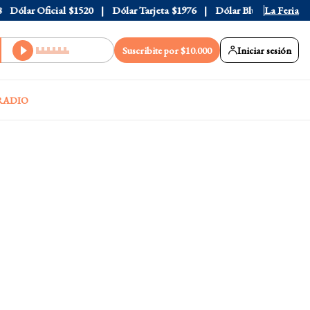
ar Oficial
$1520
Dólar Tarjeta
$1976
Dólar Blue
$1530
La Feria
Dólar
Suscribite por $10.000
Iniciar sesión
RADIO