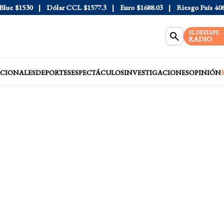
1530
Dólar CCL
$1577.3
Euro
$1688.03
Riesgo País
408
Dól
EL DESTAPE
RADIO
CIONALES
DEPORTES
ESPECTÁCULOS
INVESTIGACIONES
OPINIÓN