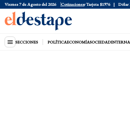
Viernes 7 de Agosto del 2026
Dólar Oficial
$1520
Cotizaciones
Dólar Tarjeta
$1976
Dólar Blue
$
SECCIONES
POLÍTICA
ECONOMÍA
SOCIEDAD
INTERNA