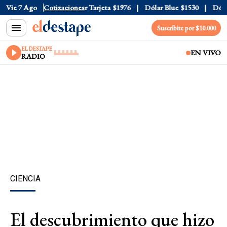
 Oficial
Vie 7 Ago
$1520
Cotizaciones
Dólar Tarjeta
$1976
Dólar Blue
$1530
Dólar 
Suscribite por $10.000
EL DESTAPE
EN VIVO
RADIO
CIENCIA
El descubrimiento que hizo