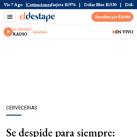
ficial
Vie 7 Ago
$1520
Cotizaciones
Dólar Tarjeta
$1976
Dólar Blue
$1530
Dólar CC
Suscribite por $10.000
EL DESTAPE
EN VIVO
RADIO
CERVECERIAS
Se despide para siempre: