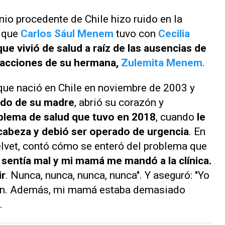
nio procedente de Chile hizo ruido en la
o que
Carlos Sául Menem
tuvo con
Cecilia
 que vivió de salud a raíz de las ausencias de
acciones de su hermana,
Zulemita Menem
.
 que nació en Chile en noviembre de 2003 y
lido de su madre
, abrió su corazón y
blema de salud que tuvo en 2018
, cuando
le
cabeza y debió ser operado de urgencia
. En
lvet
, contó cómo se enteró del problema que
sentía mal y mi mamá me mandó a la clínica.
ir
. Nunca, nunca, nunca, nunca". Y aseguró: "Yo
bien. Además, mi mamá estaba demasiado
.