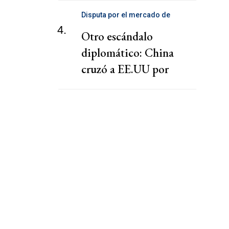
Disputa por el mercado de
telecomunicaciones
4.
Otro escándalo
diplomático: China
cruzó a EE.UU por
presionar a una
cooperativa Argentina