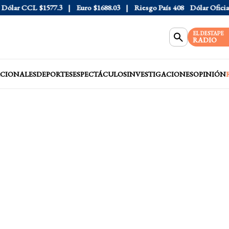
ar CCL
$1577.3
Euro
$1688.03
Riesgo País
408
Dólar Oficial
$15
EL DESTAPE
RADIO
CIONALES
DEPORTES
ESPECTÁCULOS
INVESTIGACIONES
OPINIÓN