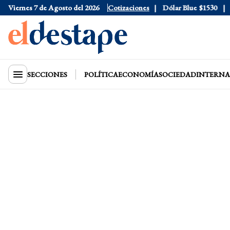
lar Oficial
Viernes 7 de Agosto del 2026
$1520
Dólar Tarjeta
Cotizaciones
$1976
Dólar Blue
$1530
Dól
SECCIONES
POLÍTICA
ECONOMÍA
SOCIEDAD
INTERNA