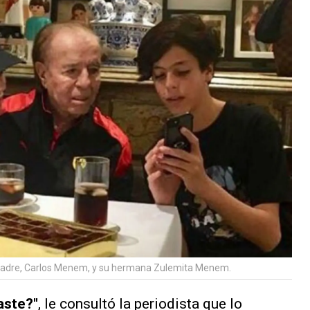
padre, Carlos Menem, y su hermana Zulemita Menem.
aste?"
, le consultó la periodista que lo