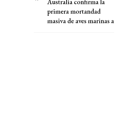
Australia confirma la
primera mortandad
masiva de aves marinas a
causa de la gripe aviar
H5N1