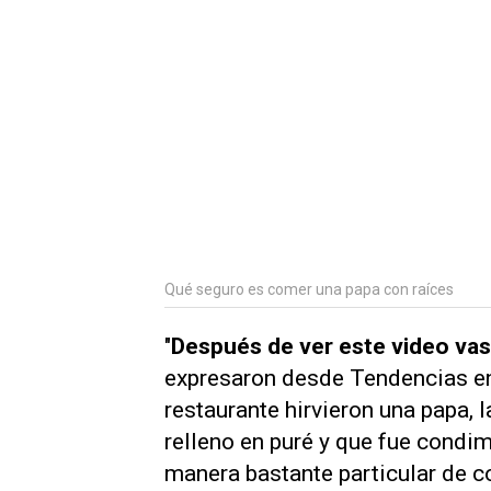
Qué seguro es comer una papa con raíces
"
Después de ver este video vas
expresaron desde Tendencias en
restaurante hirvieron una papa, 
relleno en puré y que fue condi
manera bastante particular de c