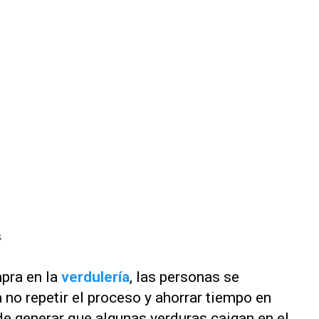
s
pra en la
verdulería
, las personas se
no repetir el proceso y ahorrar tiempo en
de generar que algunas verduras caigan en el