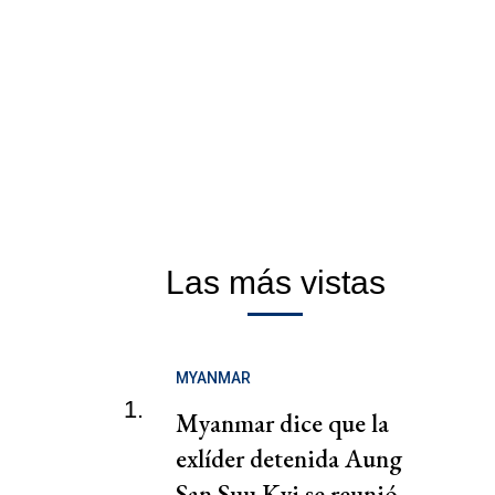
Las más vistas
MYANMAR
1.
Myanmar dice que la
exlíder detenida Aung
San Suu Kyi se reunió