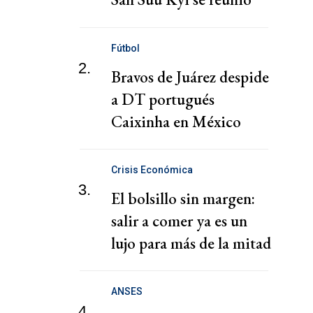
con un representante de
la Cruz Roja
Fútbol
2.
Bravos de Juárez despide
a DT portugués
Caixinha en México
Crisis Económica
3.
El bolsillo sin margen:
salir a comer ya es un
lujo para más de la mitad
de los hogares
ANSES
4.