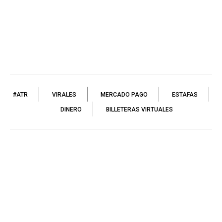
#ATR
VIRALES
MERCADO PAGO
ESTAFAS
DINERO
BILLETERAS VIRTUALES