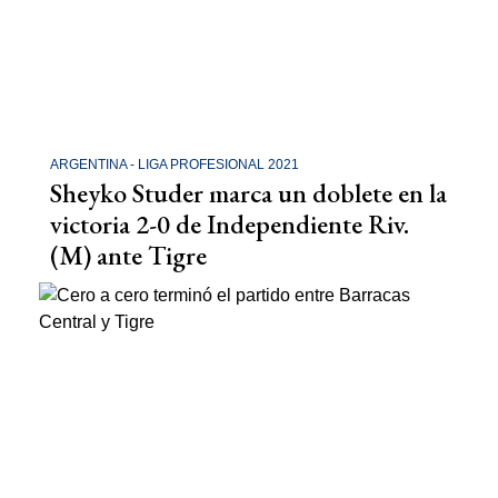
ARGENTINA - LIGA PROFESIONAL 2021
Sheyko Studer marca un doblete en la
victoria 2-0 de Independiente Riv.
(M) ante Tigre