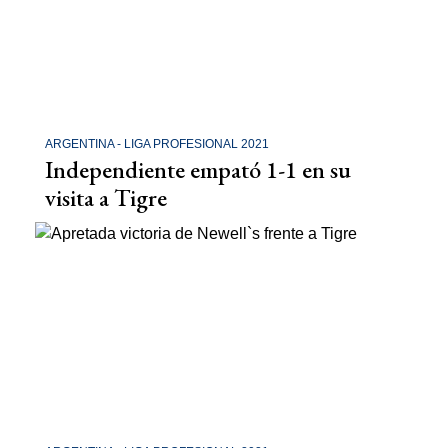
ARGENTINA - LIGA PROFESIONAL 2021
Independiente empató 1-1 en su
visita a Tigre