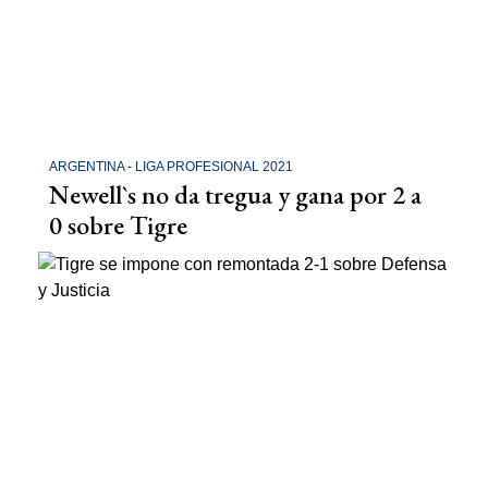
ARGENTINA - LIGA PROFESIONAL 2021
Newell`s no da tregua y gana por 2 a
0 sobre Tigre