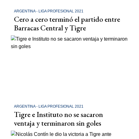
ARGENTINA - LIGA PROFESIONAL 2021
Cero a cero terminó el partido entre
Barracas Central y Tigre
ARGENTINA - LIGA PROFESIONAL 2021
Tigre e Instituto no se sacaron
ventaja y terminaron sin goles