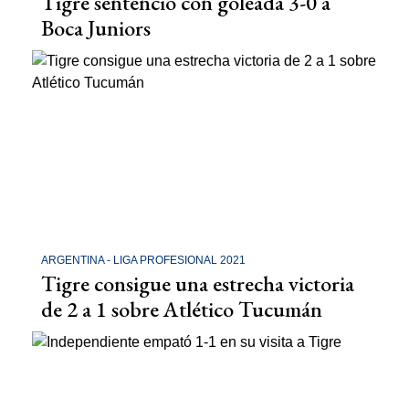
Tigre sentenció con goleada 3-0 a
Boca Juniors
ARGENTINA - LIGA PROFESIONAL 2021
Tigre consigue una estrecha victoria
de 2 a 1 sobre Atlético Tucumán