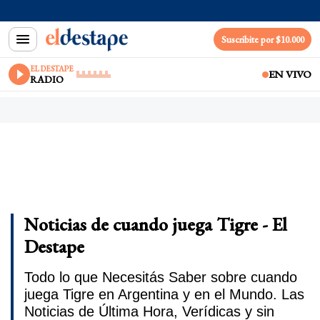
Suscribite por $10.000
EL DESTAPE
EN VIVO
RADIO
Noticias de cuando juega Tigre - El
Destape
Todo lo que Necesitás Saber sobre cuando
juega Tigre en Argentina y en el Mundo. Las
Noticias de Última Hora, Verídicas y sin