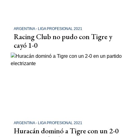
ARGENTINA - LIGA PROFESIONAL 2021
Racing Club no pudo con Tigre y
cayó 1-0
ARGENTINA - LIGA PROFESIONAL 2021
Huracán dominó a Tigre con un 2-0