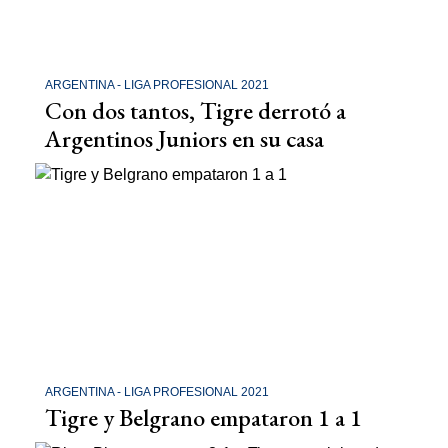
ARGENTINA - LIGA PROFESIONAL 2021
Con dos tantos, Tigre derrotó a
Argentinos Juniors en su casa
ARGENTINA - LIGA PROFESIONAL 2021
Tigre y Belgrano empataron 1 a 1