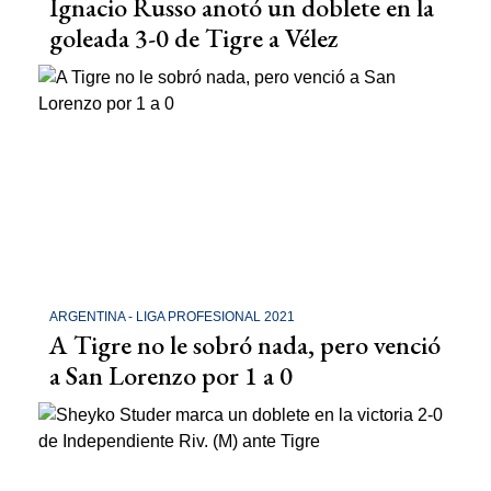
Ignacio Russo anotó un doblete en la
goleada 3-0 de Tigre a Vélez
ARGENTINA - LIGA PROFESIONAL 2021
A Tigre no le sobró nada, pero venció
a San Lorenzo por 1 a 0