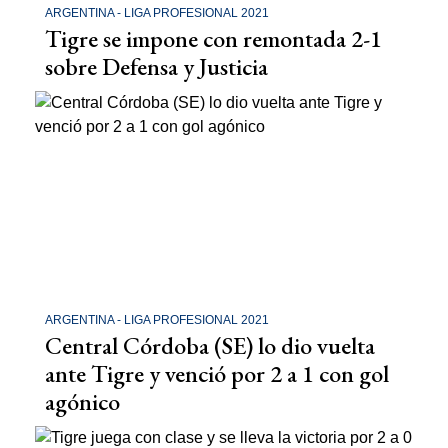
ARGENTINA - LIGA PROFESIONAL 2021
Tigre se impone con remontada 2-1
sobre Defensa y Justicia
ARGENTINA - LIGA PROFESIONAL 2021
Central Córdoba (SE) lo dio vuelta
ante Tigre y venció por 2 a 1 con gol
agónico