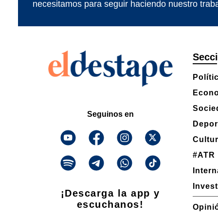
necesitamos para seguir haciendo nuestro traba
Secc
Políti
Econ
Socie
Seguinos en
Depor
Cultu
#ATR
Inter
Inves
¡Descarga la app y
escuchanos!
Opini