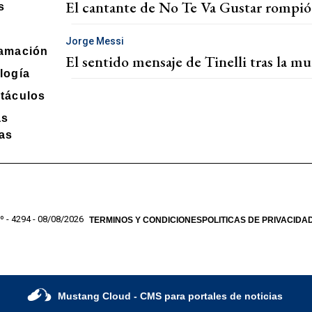
El cantante de No Te Va Gustar rompió 
s
Jorge Messi
amación
El sentido mensaje de Tinelli tras la m
logía
táculos
as
ias
º - 4294 - 08/08/2026
TERMINOS Y CONDICIONES
POLITICAS DE PRIVACIDA
Mustang Cloud
- CMS para portales de noticias