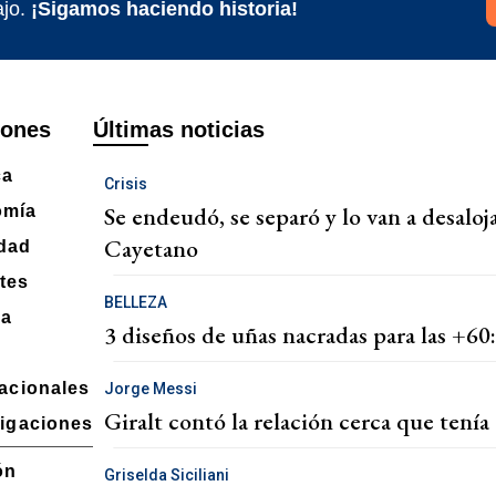
jo.
¡Sigamos haciendo historia!
iones
Últimas noticias
ca
Crisis
Se endeudó, se separó y lo van a desaloj
omía
Cayetano
dad
tes
BELLEZA
ra
3 diseños de uñas nacradas para las +60: 
nacionales
Jorge Messi
Giralt contó la relación cerca que tenía
tigaciones
ón
Griselda Siciliani