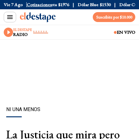
l
$1520
Vie 7 Ago
Dólar Tarjeta
Cotizaciones
$1976
Dólar Blue
$1530
Dólar CCL
$15
Suscribite por $10.000
EL DESTAPE
EN VIVO
RADIO
NI UNA MENOS
La Justicia que mira pero