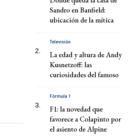
Dónde queda la casa de
Sandro en Banfield:
ubicación de la mítica
mansión
Televisión
2.
La edad y altura de Andy
Kusnetzoff: las
curiosidades del famoso
conductor
Fórmula 1
3.
F1: la novedad que
favorece a Colapinto por
el asiento de Alpine