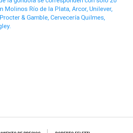
 de la góndola se corresponden con solo 20
 Molinos Río de la Plata, Arcor, Unilever,
Procter & Gamble, Cervecería Quilmes,
ley.