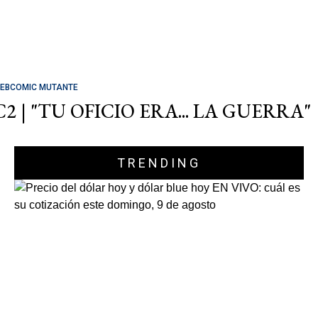
EBCOMIC MUTANTE
C2 | "TU OFICIO ERA... LA GUERRA"
TRENDING