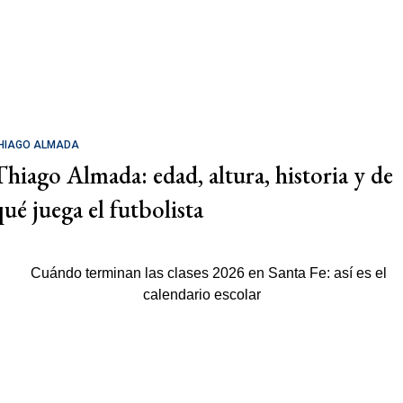
HIAGO ALMADA
Thiago Almada: edad, altura, historia y de
qué juega el futbolista