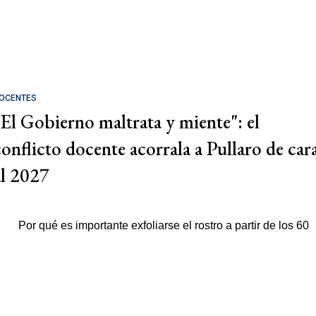
OCENTES
"El Gobierno maltrata y miente": el
conflicto docente acorrala a Pullaro de car
al 2027