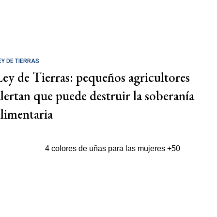
EY DE TIERRAS
Ley de Tierras: pequeños agricultores
alertan que puede destruir la soberanía
alimentaria