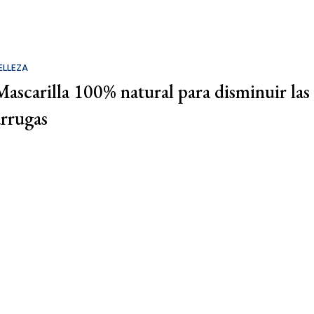
ELLEZA
Mascarilla 100% natural para disminuir las
arrugas