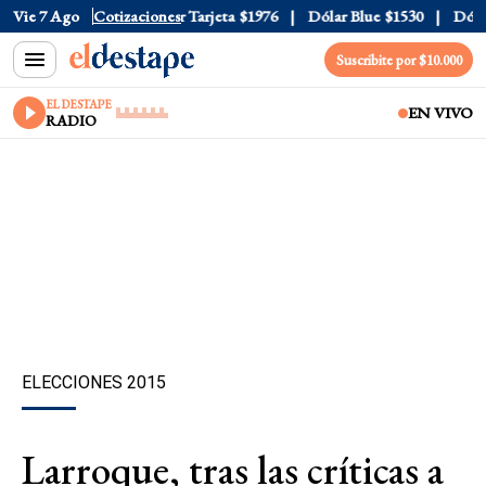
 Oficial
Vie 7 Ago
$1520
Cotizaciones
Dólar Tarjeta
$1976
Dólar Blue
$1530
Dólar 
Suscribite por $10.000
EL DESTAPE
EN VIVO
RADIO
ELECCIONES 2015
Larroque, tras las críticas a