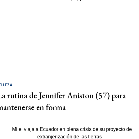
ELLEZA
La rutina de Jennifer Aniston (57) para
mantenerse en forma