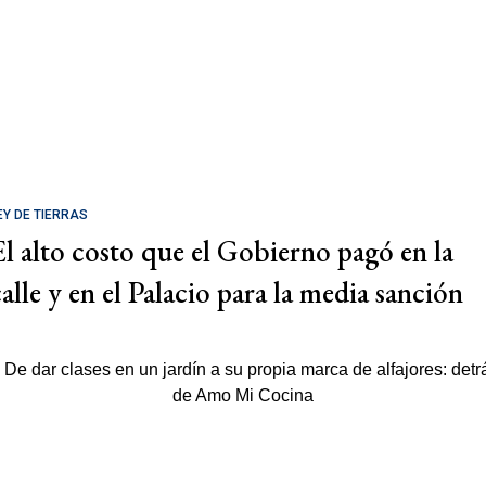
EY DE TIERRAS
El alto costo que el Gobierno pagó en la
calle y en el Palacio para la media sanción