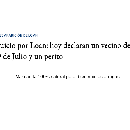
ESAPARICIÓN DE LOAN
Juicio por Loan: hoy declaran un vecino d
9 de Julio y un perito