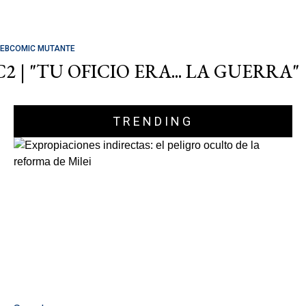
EBCOMIC MUTANTE
C2 | "TU OFICIO ERA... LA GUERRA"
TRENDING