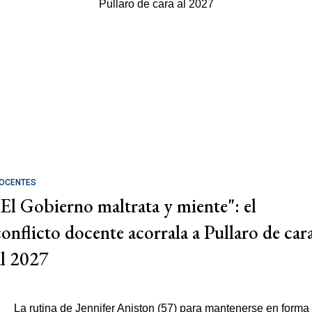
OCENTES
"El Gobierno maltrata y miente": el
conflicto docente acorrala a Pullaro de car
al 2027