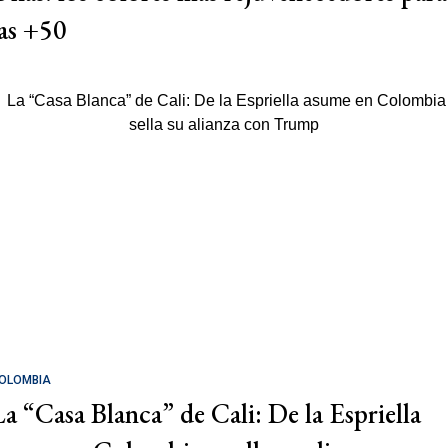
las +50
OLOMBIA
La “Casa Blanca” de Cali: De la Espriella