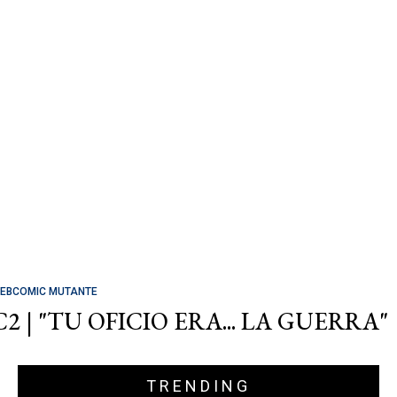
EBCOMIC MUTANTE
C2 | "TU OFICIO ERA... LA GUERRA"
TRENDING