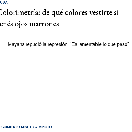
ODA
Colorimetría: de qué colores vestirte si
tenés ojos marrones
EGUIMIENTO MINUTO A MINUTO