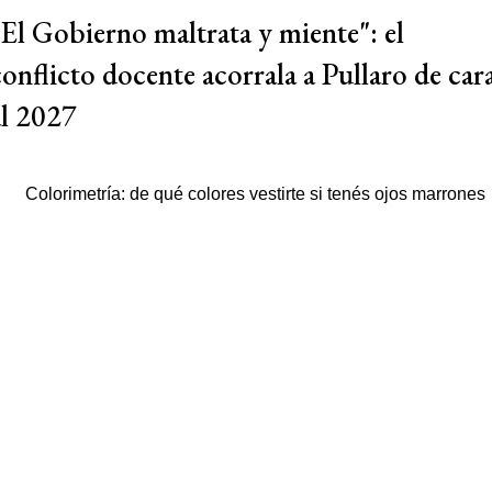
"El Gobierno maltrata y miente": el
conflicto docente acorrala a Pullaro de car
al 2027