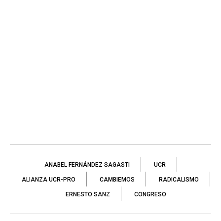
ANABEL FERNÁNDEZ SAGASTI
UCR
ALIANZA UCR-PRO
CAMBIEMOS
RADICALISMO
ERNESTO SANZ
CONGRESO