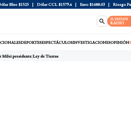
ar Blue
$1525
Dólar CCL
$1579.4
Euro
$1688.03
Riesgo País
EL DESTAPE
RADIO
CIONALES
DEPORTES
ESPECTÁCULOS
INVESTIGACIONES
OPINIÓN
 Milei presidente
Ley de Tierras