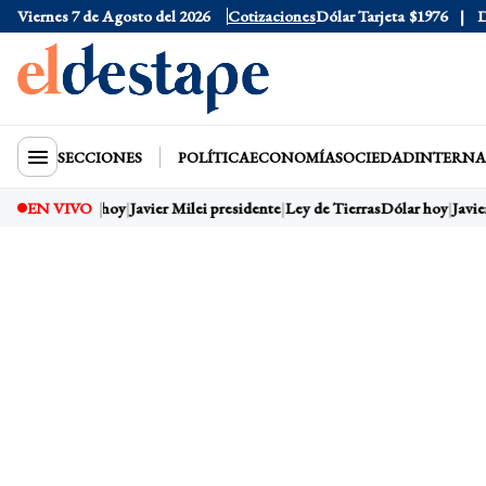
Viernes 7 de Agosto del 2026
Dólar Oficial
$1520
Cotizaciones
Dólar Tarjeta
$1976
Dól
SECCIONES
POLÍTICA
ECONOMÍA
SOCIEDAD
INTERNA
EN VIVO
Dólar hoy
Javier Milei presidente
Ley de Tierras
Dólar hoy
Javier