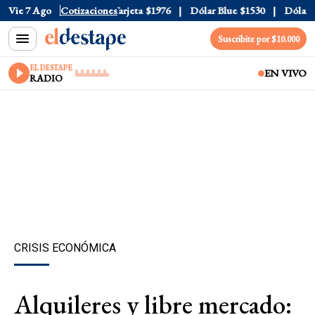
icial
Vie 7 Ago
$1520
Cotizaciones
Dólar Tarjeta
$1976
Dólar Blue
$1530
Dólar CCL
Suscribite por $10.000
EL DESTAPE
EN VIVO
RADIO
CRISIS ECONÓMICA
Alquileres y libre mercado: