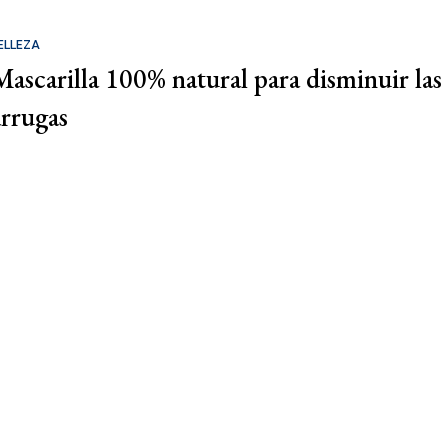
ELLEZA
Mascarilla 100% natural para disminuir las
arrugas