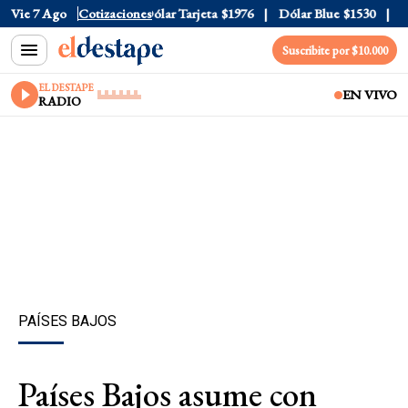
ólar Oficial
Vie 7 Ago
$1520
Cotizaciones
Dólar Tarjeta
$1976
Dólar Blue
$1530
Dól
Suscribite por $10.000
EL DESTAPE
EN VIVO
RADIO
PAÍSES BAJOS
Países Bajos asume con