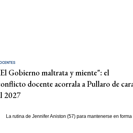
OCENTES
"El Gobierno maltrata y miente": el
conflicto docente acorrala a Pullaro de car
al 2027