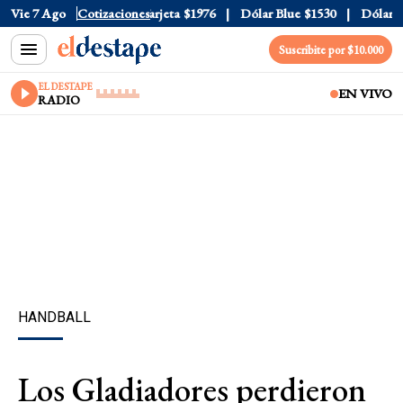
cial
Vie 7 Ago
$1520
Cotizaciones
Dólar Tarjeta
$1976
Dólar Blue
$1530
Dólar CCL
Suscribite por $10.000
EL DESTAPE
EN VIVO
RADIO
HANDBALL
Los Gladiadores perdieron