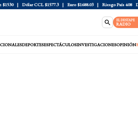
530
Dólar CCL
$1577.3
Euro
$1688.03
Riesgo País
408
Dóla
EL DESTAPE
RADIO
CIONALES
DEPORTES
ESPECTÁCULOS
INVESTIGACIONES
OPINIÓN