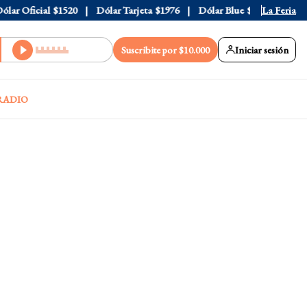
r Oficial
$1520
Dólar Tarjeta
$1976
Dólar Blue
$1530
La Feria
Dólar 
Suscribite por $10.000
Iniciar sesión
RADIO