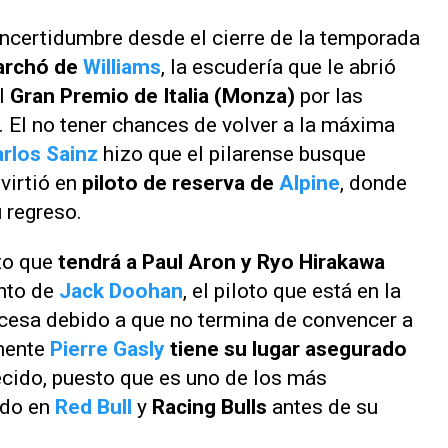
ncertidumbre desde el cierre de la temporada
archó de
Williams
, la escudería que le abrió
l
Gran Premio de Italia (Monza)
por las
. El no tener chances de volver a la máxima
rlos Sainz
hizo que el pilarense busque
nvirtió en
piloto de reserva de
Alpine
, donde
 regreso.
sto que
tendrá a Paul Aron y Ryo Hirakawa
ento de
Jack Doohan
, el piloto que está en la
ancesa debido a que no termina de convencer a
amente
Pierre Gasly
tiene su lugar asegurado
ecido, puesto que es uno de los más
ado en
Red Bull
y
Racing Bulls
antes de su