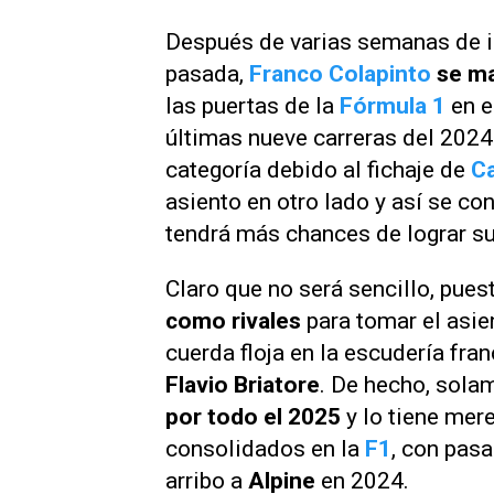
Después de varias semanas de i
pasada,
Franco Colapinto
se m
las puertas de la
Fórmula 1
en e
últimas nueve carreras del 2024
categoría debido al fichaje de
Ca
asiento en otro lado y así se co
tendrá más chances de lograr su
Claro que no será sencillo, pue
como rivales
para tomar el asi
cuerda floja en la escudería fr
Flavio Briatore
. De hecho, sol
por todo el 2025
y lo tiene mer
consolidados en la
F1
, con pas
arribo a
Alpine
en 2024.