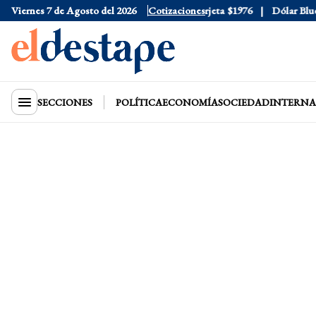
Viernes 7 de Agosto del 2026
Dólar Oficial
$1520
Cotizaciones
Dólar Tarjeta
$1976
Dólar Blue
$1
SECCIONES
POLÍTICA
ECONOMÍA
SOCIEDAD
INTERNA