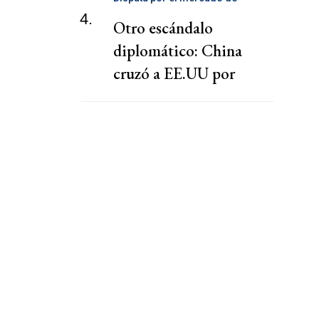
telecomunicaciones
4.
Otro escándalo
diplomático: China
cruzó a EE.UU por
presionar a una
cooperativa Argentina