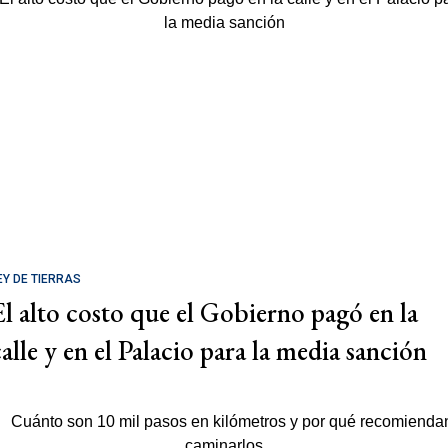
EY DE TIERRAS
El alto costo que el Gobierno pagó en la
calle y en el Palacio para la media sanción