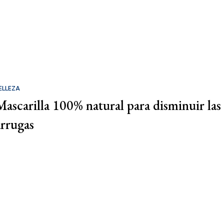
ELLEZA
Mascarilla 100% natural para disminuir las
arrugas