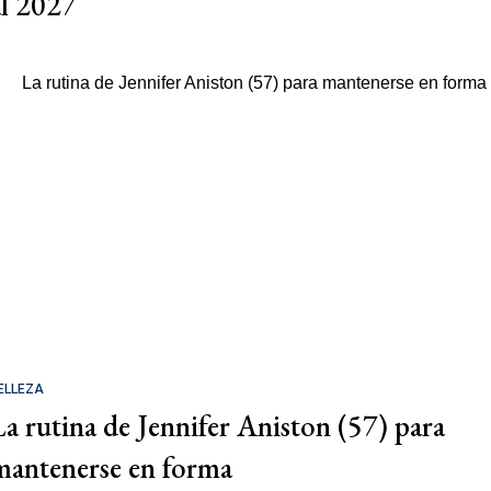
al 2027
ELLEZA
La rutina de Jennifer Aniston (57) para
mantenerse en forma