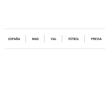
ESPAÑA
MAD
VAL
FÚTBOL
PREVIA