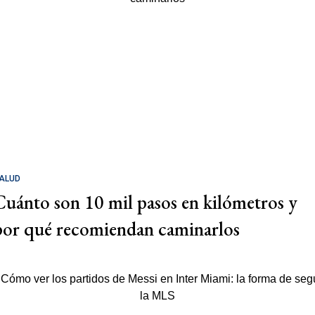
ALUD
Cuánto son 10 mil pasos en kilómetros y
por qué recomiendan caminarlos