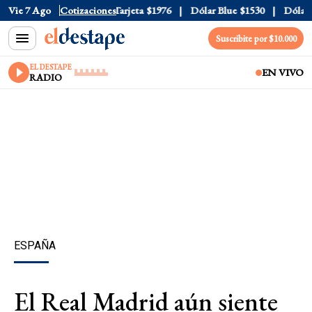
ficial
Vie 7 Ago
$1520
Cotizaciones
Dólar Tarjeta
$1976
Dólar Blue
$1530
Dólar C
Suscribite por $10.000
EL DESTAPE
EN VIVO
RADIO
ESPAÑA
El Real Madrid aún siente