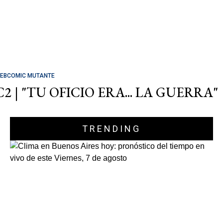
EBCOMIC MUTANTE
C2 | "TU OFICIO ERA... LA GUERRA"
TRENDING