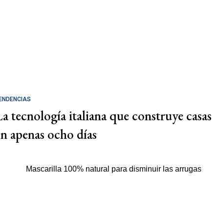
ENDENCIAS
La tecnología italiana que construye casas
en apenas ocho días