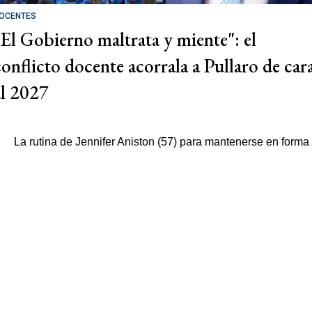
OCENTES
"El Gobierno maltrata y miente": el
conflicto docente acorrala a Pullaro de car
al 2027