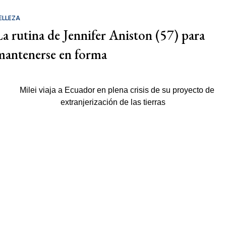
ELLEZA
La rutina de Jennifer Aniston (57) para
mantenerse en forma