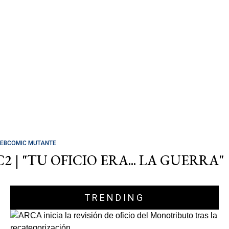
EBCOMIC MUTANTE
C2 | "TU OFICIO ERA... LA GUERRA"
TRENDING