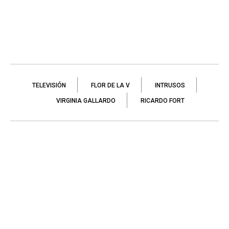
TELEVISIÓN
FLOR DE LA V
INTRUSOS
VIRGINIA GALLARDO
RICARDO FORT