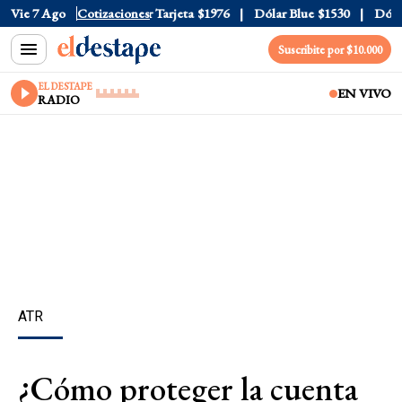
Oficial
Vie 7 Ago
$1520
Cotizaciones
Dólar Tarjeta
$1976
Dólar Blue
$1530
Dólar C
Suscribite por $10.000
EL DESTAPE
EN VIVO
RADIO
ATR
¿Cómo proteger la cuenta