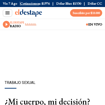
$1520
Vie 7 Ago
Dólar Tarjeta
Cotizaciones
$1976
Dólar Blue
$1530
Dólar CCL
$157
Suscribite por $10.000
EL DESTAPE
EN VIVO
RADIO
TRABAJO SEXUAL
¿Mi cuerpo, mi decisión?