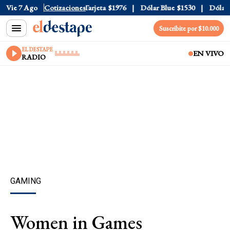
icial
Vie 7 Ago
$1520
Cotizaciones
Dólar Tarjeta
$1976
Dólar Blue
$1530
Dólar CC
Suscribite por $10.000
EL DESTAPE
EN VIVO
RADIO
GAMING
Women in Games